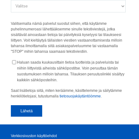
Valitsemalla nämä palvelut suostut siihen, että käytämme
puhelinnumeroasi lähettääksemme sinulle tekstiviestejä, jotka
sisältävät ainoastaan tietoja tai päivityksiä kyselyysi tai tilaukseesi
liittyen. Voit kieltäytyä tällaisten viestien vastaanottamisesta milloin
tahansa ilmoittamalla siitä asiakaspalveluumme tai vastaamalla
"STOP" mihin tahansa saamaasi tekstiviestiin.
Haluan saada kuukausittain tietoa tuotteista ja palveluista tai
niihin liittyvistä aiheista sähköpostitse. Voin peruuttaa tämän
suostumuksen milloin tahansa. Tilauksen peruutuslinkki sisältyy
kaikkiin sähköposteihin.
Saat lisätietoja siitä, miten keräämme, käsittelemme ja säilytämme
henkilötietojasi, tutustumalla
tietosuojakäytäntöömme
.
Verkkosivuston käyttöehdot