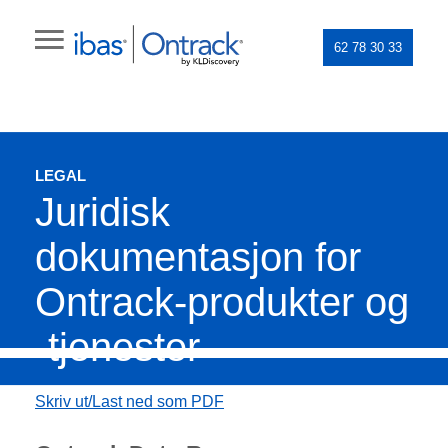
62 78 30 33
LEGAL
Juridisk
dokumentasjon for
Ontrack-produkter og
-tjenester
Skriv ut/Last ned som PDF