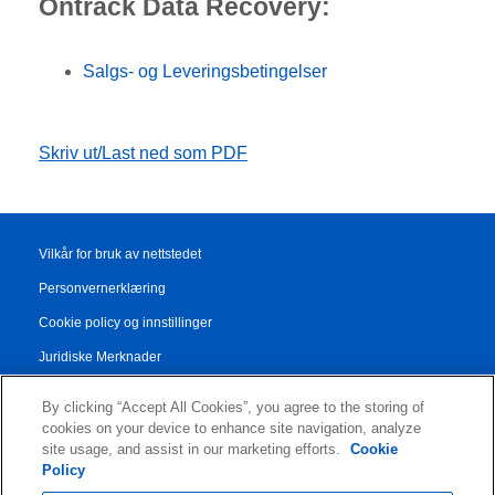
Ontrack Data Recovery:
Salgs- og Leveringsbetingelser
Skriv ut/Last ned som PDF
Vilkår for bruk av nettstedet
Personvernerklæring
Cookie policy og innstillinger
Juridiske Merknader
Transparency Report
By clicking “Accept All Cookies”, you agree to the storing of
Salgs- og leveringsbetingelser
cookies on your device to enhance site navigation, analyze
site usage, and assist in our marketing efforts.
Cookie
Authorised Partner Agreement
Policy