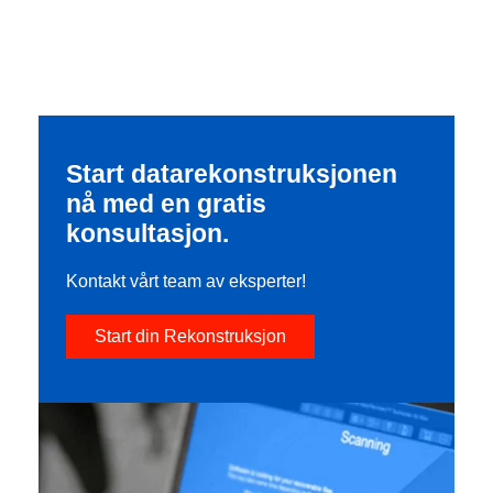
Start datarekonstruksjonen
nå med en gratis
konsultasjon.
Kontakt vårt team av eksperter!
Start din Rekonstruksjon