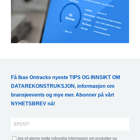
Få Ibas Ontracks nyeste TIPS OG INNSIKT OM
DATAREKONSTRUKSJON, informasjon om
bransjeevents og mye mer. Abonner på vårt
NYHETSBREV nå!
Jeg vil gjerne motta månedlig informasjon om produkter og