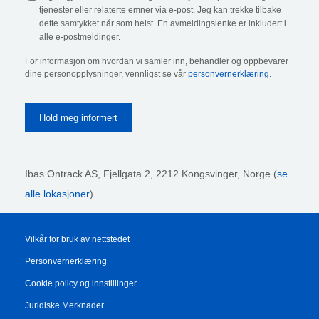
tjenester eller relaterte emner via e-post. Jeg kan trekke tilbake
dette samtykket når som helst. En avmeldingslenke er inkludert i
alle e-postmeldinger.
For informasjon om hvordan vi samler inn, behandler og oppbevarer
dine personopplysninger, vennligst se vår
personvernerklæring
.
Ibas Ontrack AS,
Fjellgata 2, 2212 Kongsvinger, Norge (
se
alle lokasjoner
)
Vilkår for bruk av nettstedet
Personvernerklæring
Cookie policy og innstillinger
Juridiske Merknader