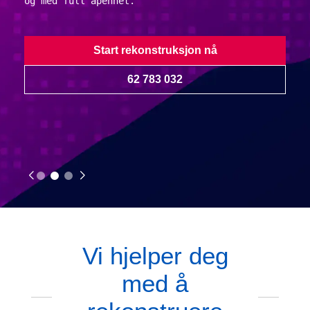
og med full åpenhet.
Start rekonstruksjon nå
62 783 032
Vi hjelper deg
med å