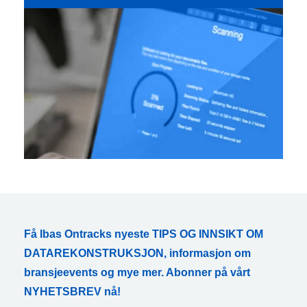
Få Ibas Ontracks nyeste TIPS OG INNSIKT OM
DATAREKONSTRUKSJON, informasjon om
bransjeevents og mye mer. Abonner på vårt
NYHETSBREV nå!