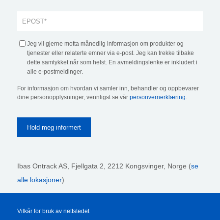
Jeg vil gjerne motta månedlig informasjon om produkter og
tjenester eller relaterte emner via e-post. Jeg kan trekke tilbake
dette samtykket når som helst. En avmeldingslenke er inkludert i
alle e-postmeldinger.
For informasjon om hvordan vi samler inn, behandler og oppbevarer
dine personopplysninger, vennligst se vår
personvernerklæring
.
Ibas Ontrack AS,
Fjellgata 2, 2212 Kongsvinger, Norge (
se
alle lokasjoner
)
Vilkår for bruk av nettstedet