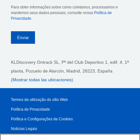
Para obter informações sobre como coletamos, processamos e
mantemos seus dados pessoais, consulte nossa
Política de
Privacidade
.
KLDiscovery Ontrack SL, Pº del Club Deportivo 1, edif. 4, 1ª
planta,
Pozuelo de Alarcón, Madrid, 28223
, España
(
Mostrar todas las ubicaciones
)
Termos de utilização do sítio Web
Política de Privacidade
Política e Configurações de Cookies
Noticias Legais
Transparency Report