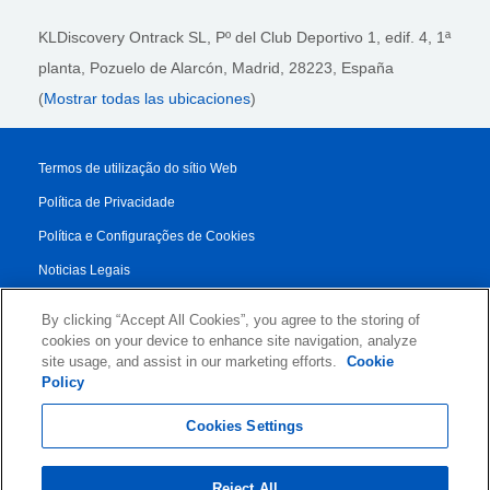
KLDiscovery Ontrack SL, Pº del Club Deportivo 1, edif. 4, 1ª
planta,
Pozuelo de Alarcón, Madrid, 28223
, España
(
Mostrar todas las ubicaciones
)
Termos de utilização do sítio Web
Política de Privacidade
Política e Configurações de Cookies
Noticias Legais
Transparency Report
By clicking “Accept All Cookies”, you agree to the storing of
Condiciones de los Servicios
cookies on your device to enhance site navigation, analyze
site usage, and assist in our marketing efforts.
Cookie
Authorised Partner Agreement
Policy
© 2026 KLDiscovery Ontrack - All Rights Reserved.
Cookies Settings
Reject All