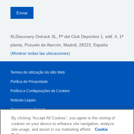
KLDiscovery Ontrack SL, Pº del Club Deportivo 1, edif. 4, 1ª
planta,
Pozuelo de Alarcón, Madrid, 28223
, España
(
Mostrar todas las ubicaciones
)
Termos de utilização do sítio Web
Política de Privacidade
Política e Configurações de Cookies
Noticias Legais
Transparency Report
By clicking “Accept All Cookies”, you agree to the storing of
Condiciones de los Servicios
cookies on your device to enhance site navigation, analyze
Authorised Partner Agreement
site usage, and assist in our marketing efforts.
Cookie