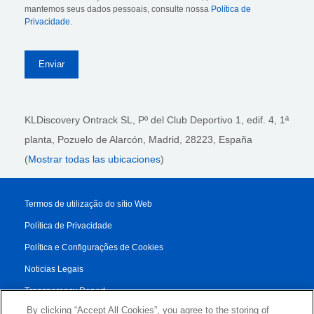
mantemos seus dados pessoais, consulte nossa
Política de
Privacidade
.
KLDiscovery Ontrack SL, Pº del Club Deportivo 1, edif. 4, 1ª
planta,
Pozuelo de Alarcón, Madrid, 28223
, España
(
Mostrar todas las ubicaciones
)
Termos de utilização do sítio Web
Política de Privacidade
Política e Configurações de Cookies
Noticias Legais
Transparency Report
By clicking “Accept All Cookies”, you agree to the storing of
Condiciones de los Servicios