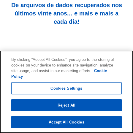
De arquivos de dados recuperados nos
últimos vinte anos... e mais e mais a
cada dia!
By clicking “Accept All Cookies”, you agree to the storing of
cookies on your device to enhance site navigation, analyze
site usage, and assist in our marketing efforts.
Cookie
Comece sua recuperação de
Policy
dados agora com uma
Cookies Settings
consulta gratuita.
Reject All
Entre em contato com nossa equipe de
especialistas!
Accept All Cookies
Iniciar a Recuperação de Dados