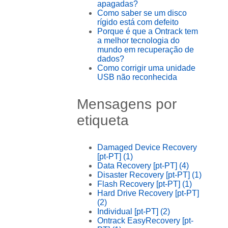
apagadas?
Como saber se um disco
rígido está com defeito
Porque é que a Ontrack tem
a melhor tecnologia do
mundo em recuperação de
dados?
Como corrigir uma unidade
USB não reconhecida
Mensagens por
etiqueta
Damaged Device Recovery
[pt-PT]
(1)
Data Recovery [pt-PT]
(4)
Disaster Recovery [pt-PT]
(1)
Flash Recovery [pt-PT]
(1)
Hard Drive Recovery [pt-PT]
(2)
Individual [pt-PT]
(2)
Ontrack EasyRecovery [pt-