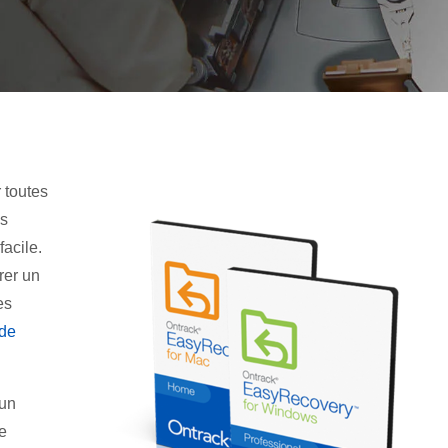
 toutes
es
facile.
rer un
es
 de
 un
e