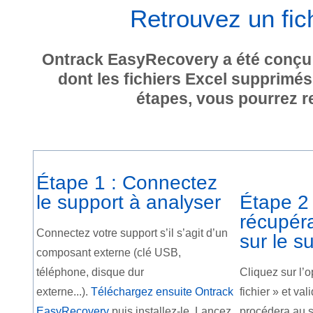
Retrouvez un fic
Ontrack EasyRecovery a été conçu 
dont les fichiers Excel supprimé
étapes, vous pourrez ret
Étape 1 : Connectez
le support à analyser
Étape 2 
récupéra
Connectez votre support s’il s’agit d’un
sur le s
composant externe (clé USB,
téléphone, disque dur
Cliquez sur l’
externe...).
Téléchargez ensuite Ontrack
fichier » et val
EasyRecovery
puis installez-le. Lancez
procédera au s