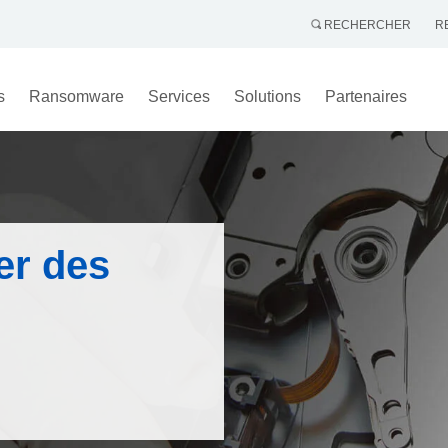
RECHERCHER
R
s
Ransomware
Services
Solutions
Partenaires
er des