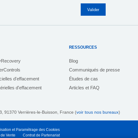
RESSOURCES
yRecovery
Blog
rControls
Communiqués de presse
icielles d'effacement
Études de cas
érielles d'effacement
Articles et FAQ
B, 91370 Verrières-le-Buisson, France (
voir tous nos bureaux
)
lisation et Paramétrage des Cookies
 de Vente
Contrat de Partenariat