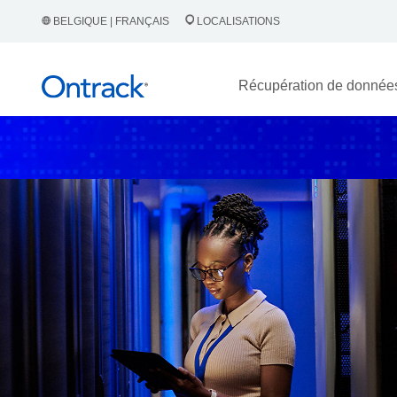
BELGIQUE | FRANÇAIS
LOCALISATIONS
Récupération de donnée
Experts de confiance en récupération de données 
Bloqué par un rans
Le ransomware ne paralyse pas seulement vos systèm
réputation et votre tranquillité d’esprit. Ontrack
des données critiques en toute sécurité, rapidemen