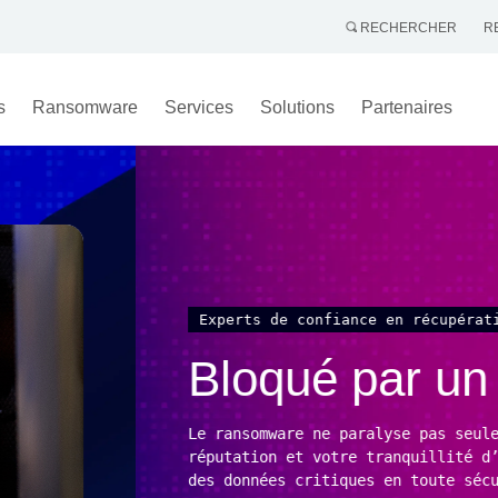
RECHERCHER
R
s
Ransomware
Services
Solutions
Partenaires
de ransomware
omware ?
es, il menace votre entreprise, votre
 aide les organisations à récupérer
t et avec une transparence totale.