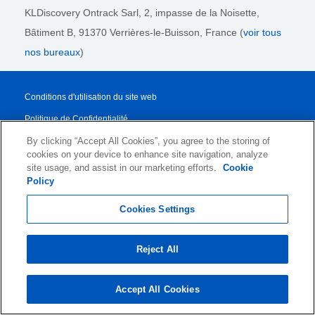
KLDiscovery Ontrack Sarl,
2, impasse de la Noisette,
Bâtiment B, 91370 Verrières-le-Buisson, France (
voir tous
nos bureaux
)
Conditions d'utilisation du site web
Politique de Confidentialité
By clicking “Accept All Cookies”, you agree to the storing of
Utilisation et Paramétrage des Cookies
cookies on your device to enhance site navigation, analyze
Mentions Légales
site usage, and assist in our marketing efforts.
Cookie
Policy
Rapport de transparence
Conditions Générales de Vente
Cookies Settings
Contrat de Partenariat
Reject All
© 2026 KLDiscovery Ontrack - All Rights Reserved.
Accept All Cookies