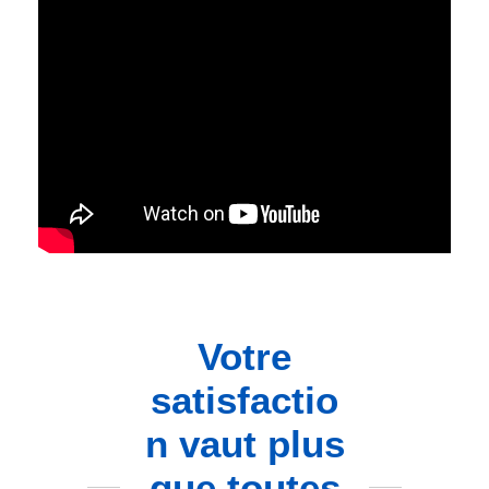
Votre
satisfactio
n vaut plus
que toutes