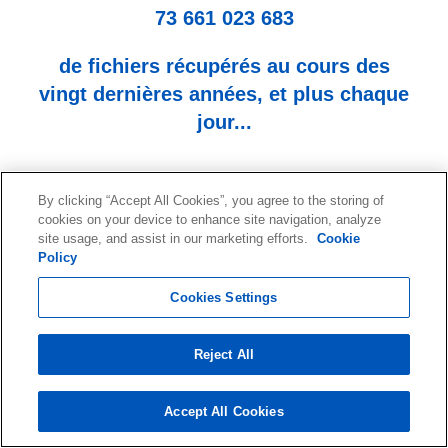
73 661 023 683
de fichiers récupérés au cours des
vingt dernières années, et plus chaque
jour...
By clicking “Accept All Cookies”, you agree to the storing of
cookies on your device to enhance site navigation, analyze
site usage, and assist in our marketing efforts.
Cookie
Policy
Cookies Settings
Demandez un devis ou une
évaluation de votre support
Reject All
de stockage
C'est gratuit et sans engagement !
Accept All Cookies