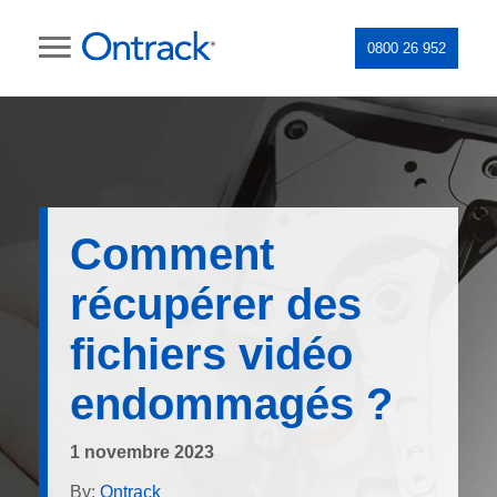
0800 26 952
Comment
récupérer des
fichiers vidéo
endommagés ?
1 novembre 2023
By:
Ontrack