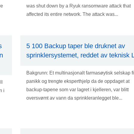
re
was shut down by a Ryuk ransomware attack that
affected its entire network. The attack was...
s
5 100 Backup taper ble druknet av
n
sprinklersystemet, reddet av teknisk 
Bakgrunn: Et multinasjonalt farmasøytisk selskap f
panikk og trengte eksperthjelp da de oppdaget at
ll
backup-tapene som var lagret i kjelleren, var blitt
n i
oversvømt av vann da sprinkleranlegget ble...