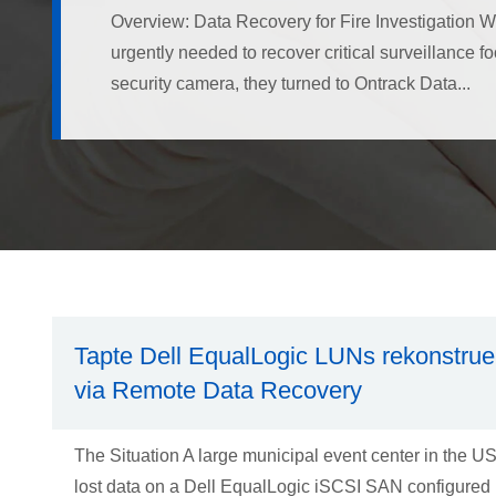
Overview: Data Recovery for Fire Investigation W
urgently needed to recover critical surveillance 
security camera, they turned to Ontrack Data...
Tapte Dell EqualLogic LUNs rekonstrue
via Remote Data Recovery
The Situation A large municipal event center in the U
lost data on a Dell EqualLogic iSCSI SAN configured