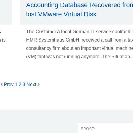
Accounting Database Recovered fro
lost VMware Virtual Disk
s-
The Customer A local German IT service contractor
 is
HMR Systemhaus GmbH, received a call from a ta
consultancy firm about an important virtual machin
(VM) that was not running anymore. The Situation..
Prev
1
2
3
Next