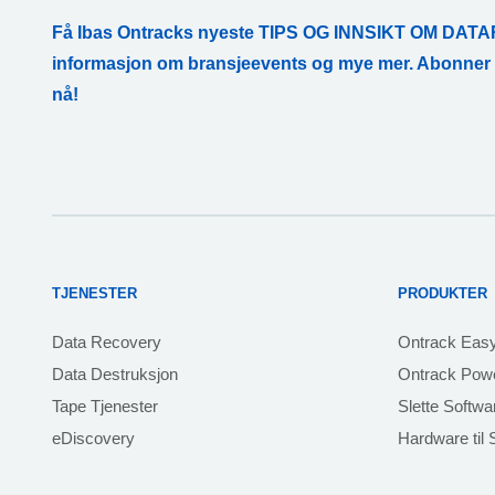
Få Ibas Ontracks nyeste TIPS OG INNSIKT OM D
informasjon om bransjeevents og mye mer. Abonne
nå!
TJENESTER
PRODUKTER
Data Recovery
Ontrack Eas
Data Destruksjon
Ontrack Powe
Tape Tjenester
Slette Softwa
eDiscovery
Hardware til S