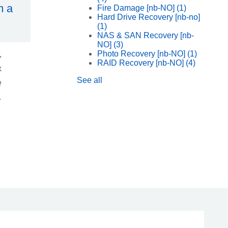
m a
Fire Damage [nb-NO]
(1)
Hard Drive Recovery [nb-no]
(1)
NAS & SAN Recovery [nb-
NO]
(3)
Photo Recovery [nb-NO]
(1)
,
RAID Recovery [nb-NO]
(4)
x
See all
e
.