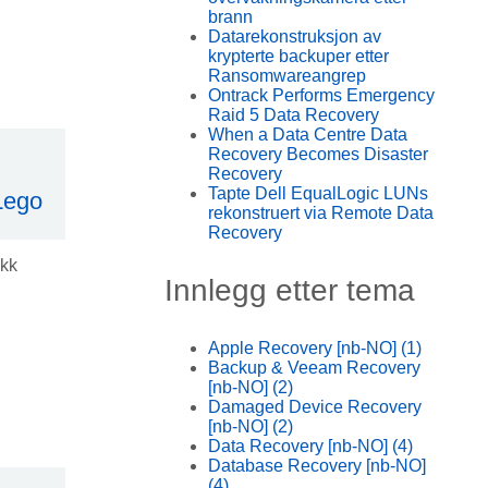
brann
Datarekonstruksjon av
krypterte backuper etter
Ransomwareangrep
Ontrack Performs Emergency
Raid 5 Data Recovery
When a Data Centre Data
Recovery Becomes Disaster
Recovery
Tapte Dell EqualLogic LUNs
Lego
rekonstruert via Remote Data
Recovery
ikk
Innlegg etter tema
Apple Recovery [nb-NO]
(1)
Backup & Veeam Recovery
[nb-NO]
(2)
Damaged Device Recovery
[nb-NO]
(2)
Data Recovery [nb-NO]
(4)
Database Recovery [nb-NO]
(4)