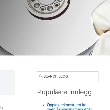
Populære innlegg
e
Opptak rekonstruert fra
ls
overvåkningskamera etter