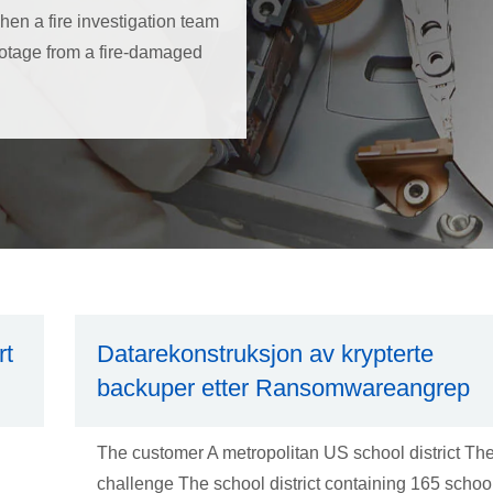
hen a fire investigation team
footage from a fire-damaged
rt
Datarekonstruksjon av krypterte
backuper etter Ransomwareangrep
S
The customer A metropolitan US school district Th
challenge The school district containing 165 schoo