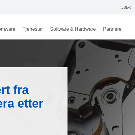
SØK
omware
Tjenester
Software & Hardware
Partnere
t fra
ra etter