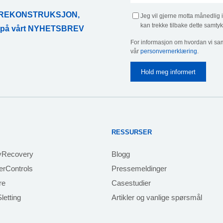
ATAREKONSTRUKSJON,
Jeg vil gjerne motta månedlig 
kan trekke tilbake dette samtyk
r på vårt NYHETSBREV
For informasjon om hvordan vi sam
vår
personvernerklæring
.
RESSURSER
yRecovery
Blogg
rControls
Pressemeldinger
re
Casestudier
letting
Artikler og vanlige spørsmål