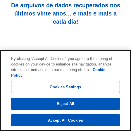
De arquivos de dados recuperados nos
últimos vinte anos... e mais e mais a
cada dia!
By clicking “Accept All Cookies”, you agree to the storing of
cookies on your device to enhance site navigation, analyze
site usage, and assist in our marketing efforts.
Cookie
Comece sua recuperação de
Policy
dados agora com uma
Cookies Settings
consulta gratuita.
Reject All
Entre em contato com nossa equipe de
especialistas!
Accept All Cookies
Iniciar a Recuperação de Dados