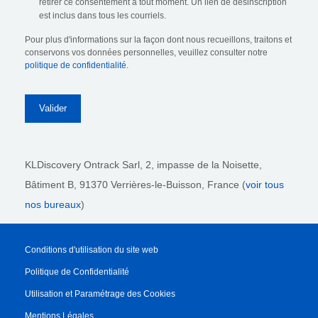
retirer ce consentement à tout moment. Un lien de désinscription
est inclus dans tous les courriels.
Pour plus d'informations sur la façon dont nous recueillons, traitons et
conservons vos données personnelles, veuillez consulter notre
politique de confidentialité
.
KLDiscovery Ontrack Sarl,
2, impasse de la Noisette,
Bâtiment B, 91370 Verrières-le-Buisson, France (
voir tous
nos bureaux
)
Conditions d'utilisation du site web
Politique de Confidentialité
Utilisation et Paramétrage des Cookies
Mentions Légales