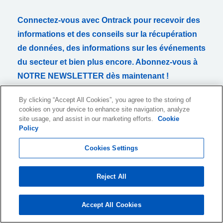
Connectez-vous avec Ontrack pour recevoir des
informations et des conseils sur la récupération
de données, des informations sur les événements
du secteur et bien plus encore. Abonnez-vous à
NOTRE NEWSLETTER dès maintenant !
By clicking “Accept All Cookies”, you agree to the storing of
cookies on your device to enhance site navigation, analyze
site usage, and assist in our marketing efforts.
Cookie
Policy
Je souhaite recevoir des informations mensuelles sur des
produits et services ou des sujets connexes par email. Je peux
Cookies Settings
retirer ce consentement à tout moment. Un lien de désinscription
est inclus dans tous les courriels.
Reject All
Pour plus d'informations sur la façon dont nous recueillons, traitons et
conservons vos données personnelles, veuillez consulter notre
politique de confidentialité
.
Accept All Cookies