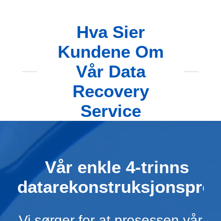
Hva Sier
Kundene Om
Vår Data
Recovery
Service
Vår enkle 4-trinns
datarekonstruksjonspro
Vi sørger for at prosessen vår