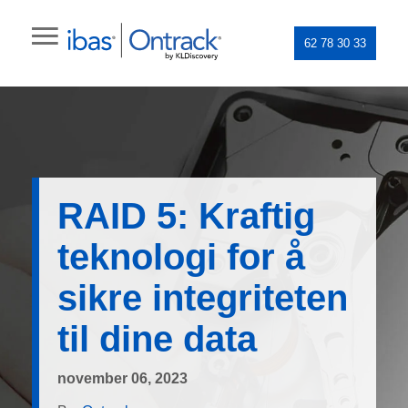
62 78 30 33
RAID 5: Kraftig
teknologi for å
sikre integriteten
til dine data
november 06, 2023