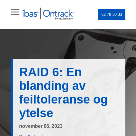
62 78 30 33
RAID 6: En
blanding av
feiltoleranse og
ytelse
november 06, 2023