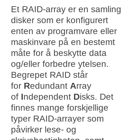
Et RAID-array er en samling
disker som er konfigurert
enten av programvare eller
maskinvare på en bestemt
måte for å beskytte data
og/eller forbedre ytelsen.
Begrepet RAID står
for
R
edundant
A
rray
of
I
ndependent
D
isks. Det
finnes mange forskjellige
typer RAID-arrayer som
påvirker lese- og