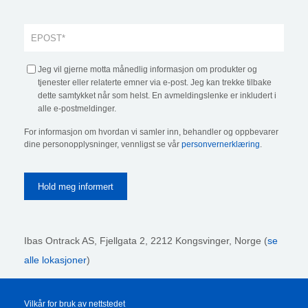
Jeg vil gjerne motta månedlig informasjon om produkter og
tjenester eller relaterte emner via e-post. Jeg kan trekke tilbake
dette samtykket når som helst. En avmeldingslenke er inkludert i
alle e-postmeldinger.
For informasjon om hvordan vi samler inn, behandler og oppbevarer
dine personopplysninger, vennligst se vår
personvernerklæring
.
Ibas Ontrack AS,
Fjellgata 2, 2212 Kongsvinger, Norge (
se
alle lokasjoner
)
Vilkår for bruk av nettstedet