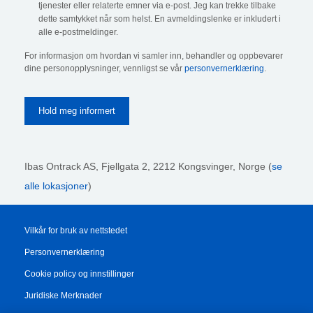
tjenester eller relaterte emner via e-post. Jeg kan trekke tilbake
dette samtykket når som helst. En avmeldingslenke er inkludert i
alle e-postmeldinger.
For informasjon om hvordan vi samler inn, behandler og oppbevarer
dine personopplysninger, vennligst se vår
personvernerklæring
.
Ibas Ontrack AS,
Fjellgata 2, 2212 Kongsvinger, Norge (
se
alle lokasjoner
)
Vilkår for bruk av nettstedet
Personvernerklæring
Cookie policy og innstillinger
Juridiske Merknader