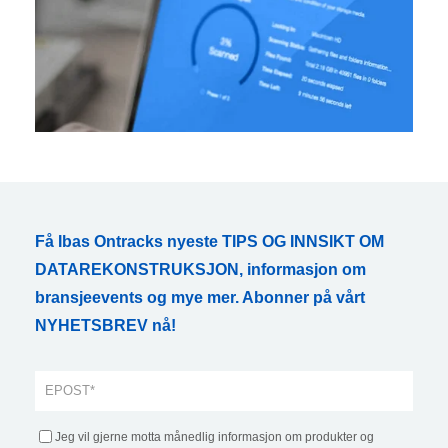
Få Ibas Ontracks nyeste TIPS OG INNSIKT OM
DATAREKONSTRUKSJON, informasjon om
bransjeevents og mye mer. Abonner på vårt
NYHETSBREV nå!
Jeg vil gjerne motta månedlig informasjon om produkter og