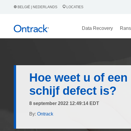
BELGIË | NEDERLANDS
LOCATIES
Data Recovery
Rans
Hoe weet u of een
schijf defect is?
8 september 2022 12:49:14 EDT
By:
Ontrack