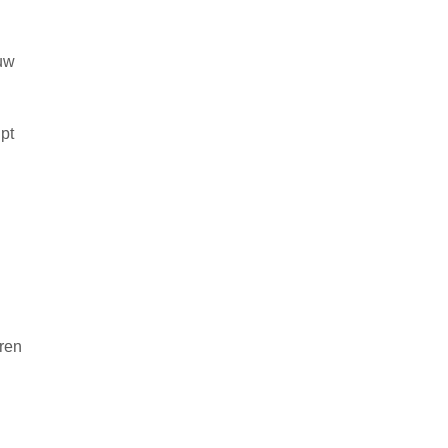
 uw
pt
eren