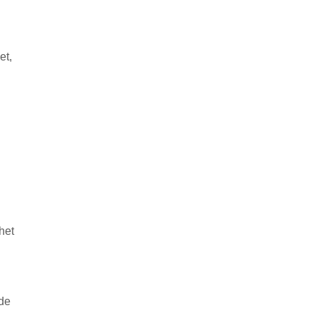
et,
het
ade