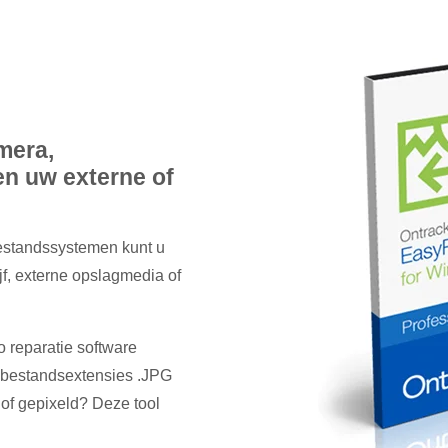
mera,
en uw externe of
estandssystemen kunt u
ijf, externe opslagmedia of
o reparatie software
e bestandsextensies .JPG
 of gepixeld? Deze tool