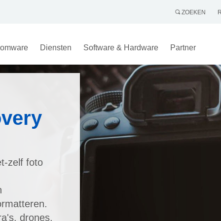
ZOEKEN
omware
Diensten
Software & Hardware
Partner
very
-zelf foto
n
formatteren.
a's, drones,