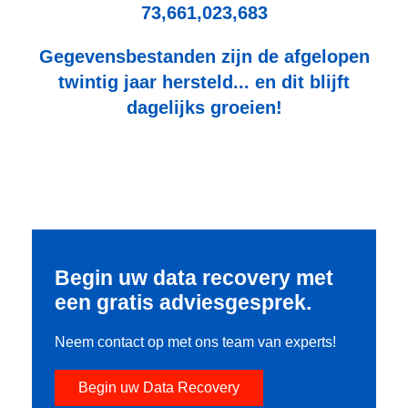
73,661,023,683
Gegevensbestanden zijn de afgelopen
twintig jaar hersteld... en dit blijft
dagelijks groeien!
Begin uw data recovery met
een gratis adviesgesprek.
Neem contact op met ons team van experts!
Begin uw Data Recovery