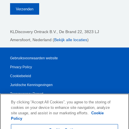
KLDiscovery Ontrack B.V.,
De Brand 22, 3823 LJ
Amersfoort, Nederland (
Bekijk alle locaties
)
Gebruiksvoorwaarden website
Privacy Policy
Cookiebeleid
Juridische Kennisgevingen
Transparency Report
By clicking “Accept All Cookies”, you agree to the storing of
Algemene Voorwaarden
cookies on your device to enhance site navigation, analyze
Authorised Partner Agreement
site usage, and assist in our marketing efforts.
Cookie
Policy
© 2026 KLDiscovery Ontrack - All Rights Reserved.