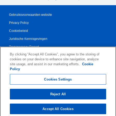
Gebruiksvoorwaarden website
Privacy Policy
Cookiebeleid
Juridische Kennisgevingen
Transparency Report
By clicking “Accept All Cookies”, you agree to the storing of
Algemene Voorwaarden
cookies on your device to enhance site navigation, analyze
Authorised Partner Agreement
site usage, and assist in our marketing efforts.
Cookie
Policy
© 2026 KLDiscovery Ontrack - All Rights Reserved.
Cookies Settings
Reject All
Accept All Cookies