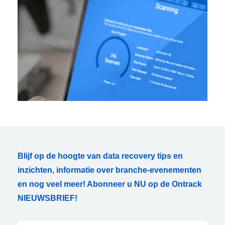
Blijf op de hoogte van data recovery tips en
inzichten, informatie over branche-evenementen
en nog veel meer! Abonneer u NU op de Ontrack
NIEUWSBRIEF!