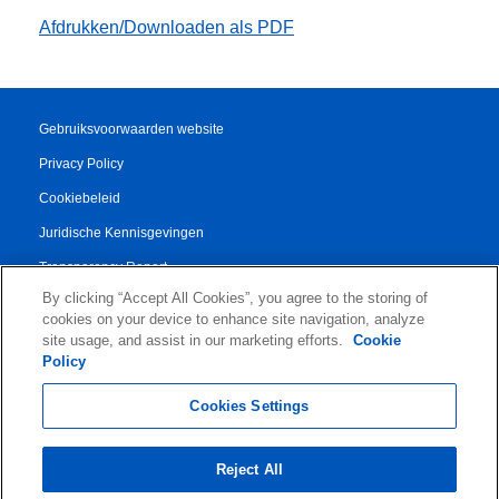
Afdrukken/Downloaden als PDF
Gebruiksvoorwaarden website
Privacy Policy
Cookiebeleid
Juridische Kennisgevingen
Transparency Report
By clicking “Accept All Cookies”, you agree to the storing of
Algemene Voorwaarden
cookies on your device to enhance site navigation, analyze
Authorised Partner Agreement
site usage, and assist in our marketing efforts.
Cookie
Policy
© 2026 KLDiscovery Ontrack - All Rights Reserved.
Cookies Settings
Reject All