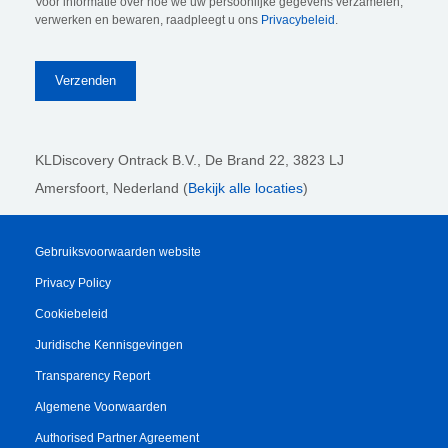
Voor informatie over hoe we uw persoonlijke gegevens verzamelen,
verwerken en bewaren, raadpleegt u ons
Privacybeleid
.
KLDiscovery Ontrack B.V.,
De Brand 22, 3823 LJ
Amersfoort, Nederland (
Bekijk alle locaties
)
Gebruiksvoorwaarden website
Privacy Policy
Cookiebeleid
Juridische Kennisgevingen
Transparency Report
Algemene Voorwaarden
Authorised Partner Agreement