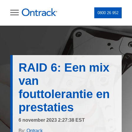
0800 26 952
RAID 6: Een mix
van
fouttolerantie en
prestaties
6 november 2023 2:27:38 EST
By:
Ontrack