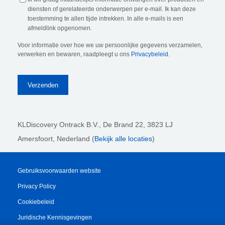
diensten of gerelateerde onderwerpen per e-mail. Ik kan deze
toestemming te allen tijde intrekken. In alle e-mails is een
afmeldlink opgenomen.
Voor informatie over hoe we uw persoonlijke gegevens verzamelen,
verwerken en bewaren, raadpleegt u ons
Privacybeleid
.
KLDiscovery Ontrack B.V.,
De Brand 22, 3823 LJ
Amersfoort, Nederland (
Bekijk alle locaties
)
Gebruiksvoorwaarden website
Privacy Policy
Cookiebeleid
Juridische Kennisgevingen