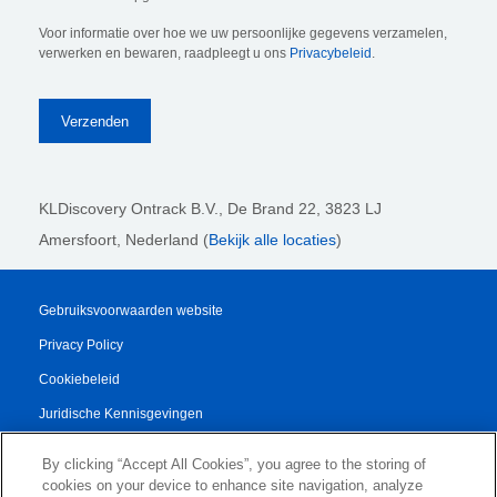
Voor informatie over hoe we uw persoonlijke gegevens verzamelen,
verwerken en bewaren, raadpleegt u ons
Privacybeleid
.
KLDiscovery Ontrack B.V.,
De Brand 22, 3823 LJ
Amersfoort, Nederland (
Bekijk alle locaties
)
Gebruiksvoorwaarden website
Privacy Policy
Cookiebeleid
Juridische Kennisgevingen
Transparency Report
By clicking “Accept All Cookies”, you agree to the storing of
Algemene Voorwaarden
cookies on your device to enhance site navigation, analyze