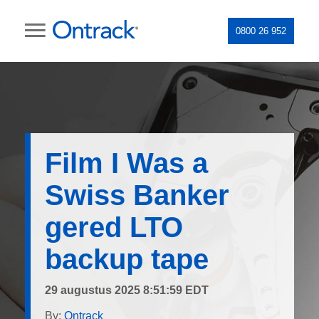
0800 26 952
Film I Was a
Swiss Banker
gered LTO
backup tape
29 augustus 2025 8:51:59 EDT
By:
Ontrack