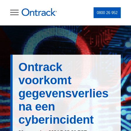
0800 26 952
Ontrack
voorkomt
gegevensverlies
na een
cyberincident