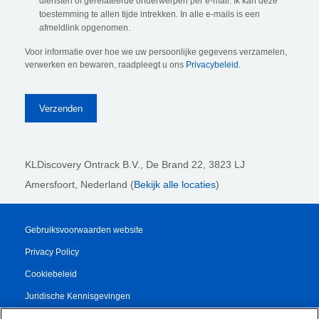
diensten of gerelateerde onderwerpen per e-mail. Ik kan deze
toestemming te allen tijde intrekken. In alle e-mails is een
afmeldlink opgenomen.
Voor informatie over hoe we uw persoonlijke gegevens verzamelen,
verwerken en bewaren, raadpleegt u ons
Privacybeleid
.
KLDiscovery Ontrack B.V.,
De Brand 22, 3823 LJ
Amersfoort, Nederland (
Bekijk alle locaties
)
Gebruiksvoorwaarden website
Privacy Policy
Cookiebeleid
Juridische Kennisgevingen
Transparency Report