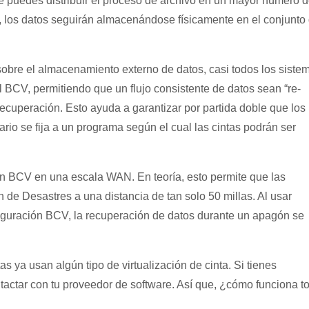
ue puedes distribuir el proceso de archivo en un mayor número 
o, los datos seguirán almacenándose físicamente en el conjunto
 sobre el almacenamiento externo de datos, casi todos los siste
 BCV, permitiendo que un flujo consistente de datos sean “re-
recuperación. Esto ayuda a garantizar por partida doble que los
rio se fija a un programa según el cual las cintas podrán ser
n BCV en una escala WAN. En teoría, esto permite que las
de Desastres a una distancia de tan solo 50 millas. Al usar
iguración BCV, la recuperación de datos durante un apagón se
 ya usan algún tipo de virtualización de cinta. Si tienes
ntactar con tu proveedor de software. Así que, ¿cómo funciona t