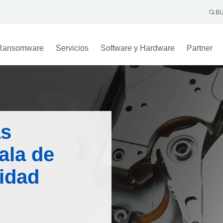
BU
Ransomware
Servicios
Software y Hardware
Partner
as
bala de
uidad