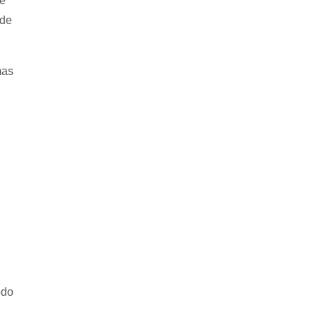
de
 de
mas
odo