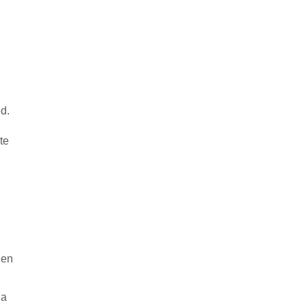
d.
te
 en
na