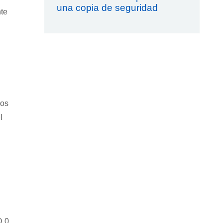
una copia de seguridad
nte
los
l
D 0