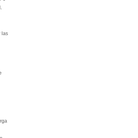
.
 las
e
arga