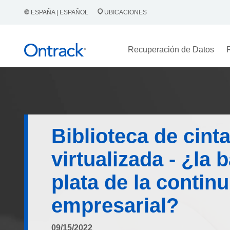
ESPAÑA | ESPAÑOL
UBICACIONES
Recuperación de Datos
Biblioteca de cint
virtualizada - ¿la 
plata de la contin
empresarial?
09/15/2022