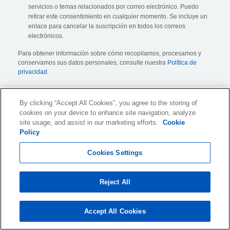
servicios o temas relacionados por correo electrónico. Puedo
retirar este consentimiento en cualquier momento. Se incluye un
enlace para cancelar la suscripción en todos los correos
electrónicos.
Para obtener información sobre cómo recopilamos, procesamos y
conservamos sus datos personales, consulte nuestra
Política de
privacidad
.
By clicking “Accept All Cookies”, you agree to the storing of
cookies on your device to enhance site navigation, analyze
site usage, and assist in our marketing efforts.
Cookie
Policy
KLDiscovery Ontrack SL, Pº del Club Deportivo 1, edif. 4, 1ª
Cookies Settings
planta,
Pozuelo de Alarcón, Madrid, 28223
, España
(
Mostrar todas las ubicaciones
)
Reject All
Condiciones de uso del sitio web
Accept All Cookies
Política de Privacidad