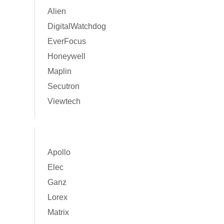
Alien
DigitalWatchdog
EverFocus
Honeywell
Maplin
Secutron
Viewtech
Apollo
Elec
Ganz
Lorex
Matrix