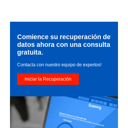
Comience su recuperación de
datos ahora con una consulta
gratuita.
Contacta con nuestro equipo de expertos!
Iniciar la Recuperación