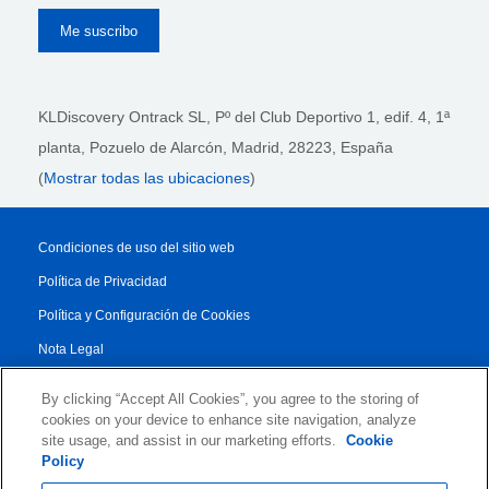
KLDiscovery Ontrack SL, Pº del Club Deportivo 1, edif. 4, 1ª
planta,
Pozuelo de Alarcón, Madrid, 28223
, España
(
Mostrar todas las ubicaciones
)
Condiciones de uso del sitio web
Política de Privacidad
Política y Configuración de Cookies
Nota Legal
Reporte de Transparencia
By clicking “Accept All Cookies”, you agree to the storing of
Condiciones Generales
cookies on your device to enhance site navigation, analyze
site usage, and assist in our marketing efforts.
Cookie
Authorised Partner Agreement
Policy