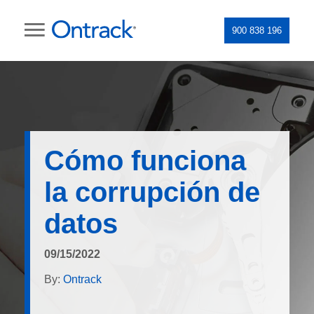
900 838 196
Cómo funciona
la corrupción de
datos
09/15/2022
By:
Ontrack