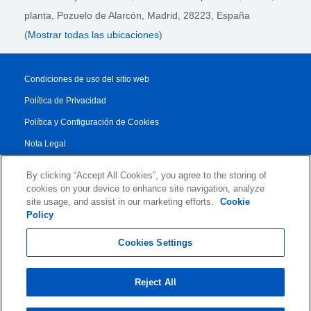
planta,
Pozuelo de Alarcón, Madrid, 28223
, España
(
Mostrar todas las ubicaciones
)
Condiciones de uso del sitio web
Política de Privacidad
Política y Configuración de Cookies
Nota Legal
Reporte de Transparencia
By clicking “Accept All Cookies”, you agree to the storing of
Condiciones Generales
cookies on your device to enhance site navigation, analyze
site usage, and assist in our marketing efforts.
Cookie
Authorised Partner Agreement
Policy
© 2026 KLDiscovery Ontrack - All Rights Reserved.
Cookies Settings
Reject All