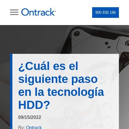
900 838 196
¿Cuál es el
siguiente paso
en la tecnología
HDD?
09/15/2022
By:
Ontrack