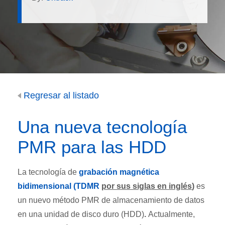
Regresar al listado
Una nueva tecnología
PMR para las HDD
La tecnología de
grabación magnética
bidimensional (TDMR
por sus siglas en inglés
)
es
un nuevo método PMR de almacenamiento de datos
en una unidad de disco duro (HDD)
.
Actualmente,