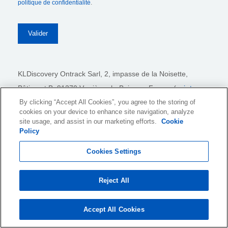
politique de confidentialité
.
KLDiscovery Ontrack Sarl,
2, impasse de la Noisette,
Bâtiment B, 91370 Verrières-le-Buisson, France (
voir tous
nos bureaux
)
By clicking “Accept All Cookies”, you agree to the storing of
cookies on your device to enhance site navigation, analyze
site usage, and assist in our marketing efforts.
Cookie
Policy
Conditions d'utilisation du site web
Politique de Confidentialité
Cookies Settings
Utilisation et Paramétrage des Cookies
Reject All
Mentions Légales
Rapport de transparence
Accept All Cookies
Conditions Générales de Vente