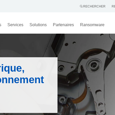
RECHERCHER
R
s
Services
Solutions
Partenaires
Ransomware
rique,
ionnement