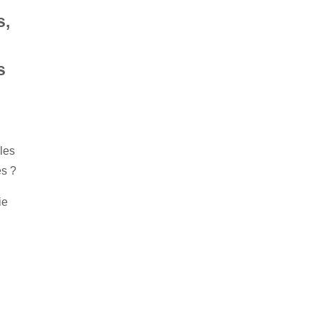
s,
s
les
es ?
ie