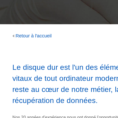
Retour à l'accueil
Le disque dur est l'un des élém
vitaux de tout ordinateur moder
reste au cœur de notre métier, l
récupération de données.
Nos 20 années d'expérience nous ont donné l'opportunit