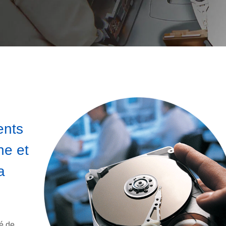
ents
ne et
a
é de