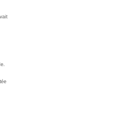
vait
le.
ptée