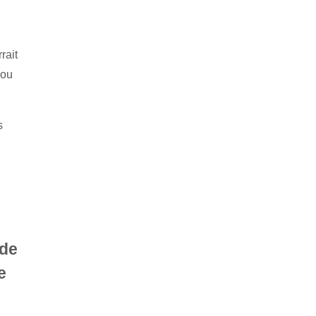
rait
 ou
s
 de
e