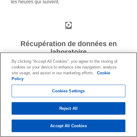
les heures qui suivent.
Récupération de données en
laboratoire
By clicking “Accept All Cookies”, you agree to the storing of
cookies on your device to enhance site navigation, analyze
Nos salles blanches de pointe permettent
site usage, and assist in our marketing efforts.
Cookie
d'augmenter la quantité de données pouvant être
Policy
récupérées à partir de supports endommagés. Nous
Cookies Settings
effectuons toute récupération de données lorsque le
support doit être déballé dans notre salle blanche
Reject All
sécurisée afin d'éviter toute contamination
supplémentaire et de récupérer le maximum de
Accept All Cookies
données possible.