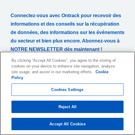
Connectez-vous avec Ontrack pour recevoir des
informations et des conseils sur la récupération
de données, des informations sur les événements
du secteur et bien plus encore. Abonnez-vous à
NOTRE NEWSLETTER dès maintenant !
By clicking “Accept All Cookies”, you agree to the storing of
cookies on your device to enhance site navigation, analyze
site usage, and assist in our marketing efforts.
Cookie
Policy
Je souhaite recevoir des informations mensuelles sur des
produits et services ou des sujets connexes par email. Je peux
Cookies Settings
retirer ce consentement à tout moment. Un lien de désinscription
est inclus dans tous les courriels.
Reject All
Pour plus d'informations sur la façon dont nous recueillons, traitons et
conservons vos données personnelles, veuillez consulter notre
politique de confidentialité
.
Accept All Cookies