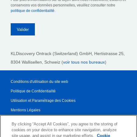
conservons vos données personnelles, veuillez consulter notre
politique de confidentialité
.
KLDiscovery Ontrack (Switzerland) GmbH,
Hertistrasse 25,
8304 Wallisellen, Schweiz (
voir tous nos bureaux
)
Conditions d'utilisation du site web
Politique de Confidentialité
Utilisation et Paramétrage des Cookies
Mentions Légales
Rapport de transparence
By clicking “Accept All Cookies”, you agree to the storing of
Conditions Générales de Vente
cookies on your device to enhance site navigation, analyze
site usage, and assist in our marketing efforts.
Cookie