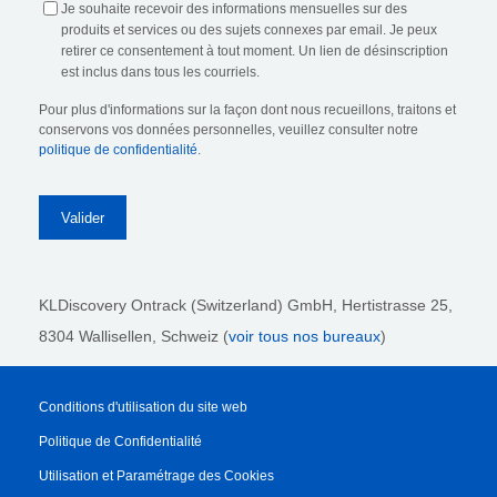
Je souhaite recevoir des informations mensuelles sur des
produits et services ou des sujets connexes par email. Je peux
retirer ce consentement à tout moment. Un lien de désinscription
est inclus dans tous les courriels.
Pour plus d'informations sur la façon dont nous recueillons, traitons et
conservons vos données personnelles, veuillez consulter notre
politique de confidentialité
.
KLDiscovery Ontrack (Switzerland) GmbH,
Hertistrasse 25,
8304 Wallisellen, Schweiz (
voir tous nos bureaux
)
Conditions d'utilisation du site web
Politique de Confidentialité
Utilisation et Paramétrage des Cookies