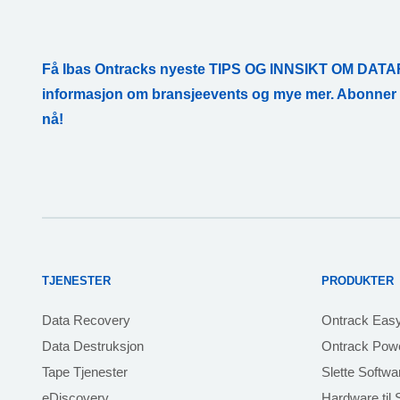
Få Ibas Ontracks nyeste TIPS OG INNSIKT OM D
informasjon om bransjeevents og mye mer. Abonne
nå!
TJENESTER
PRODUKTER
Data Recovery
Ontrack Eas
Data Destruksjon
Ontrack Powe
Tape Tjenester
Slette Softwa
eDiscovery
Hardware til S