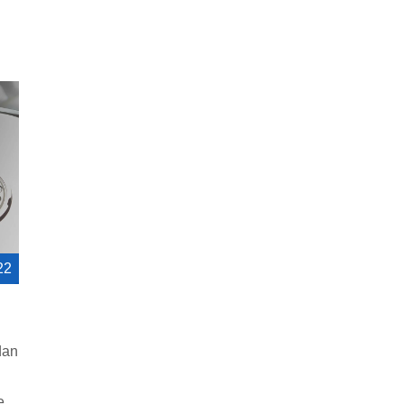
22
dan
e.