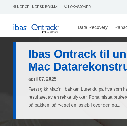
NORGE | NORSK BOKMÅL
LOKASJONER
Data Recovery
Rans
Ibas Ontrack til u
Mac Datarekonstr
april 07, 2025
Først gikk Mac’n i bakken Lurer du på hva som ha
resultatet av en rekke ulykker. Først mistet bru
på bakken, så rygget en lastebil over den og...