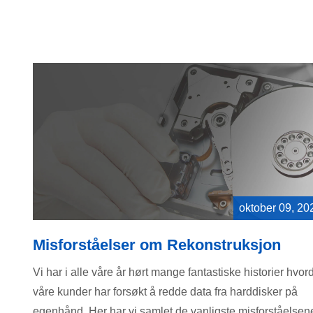
oktober 09, 20
Misforståelser om Rekonstruksjon
Vi har i alle våre år hørt mange fantastiske historier hvor
våre kunder har forsøkt å redde data fra harddisker på
egenhånd. Her har vi samlet de vanligste misforståelsen