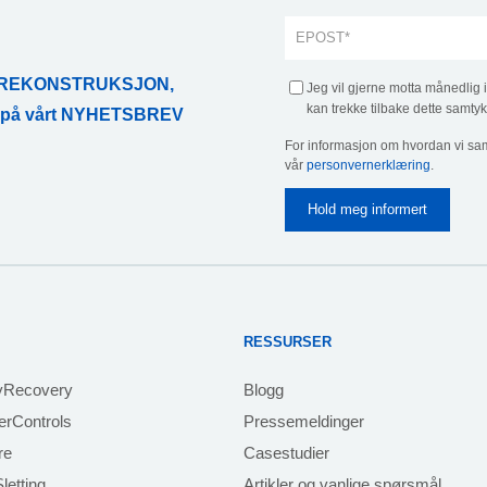
ATAREKONSTRUKSJON,
Jeg vil gjerne motta månedlig 
kan trekke tilbake dette samtyk
r på vårt NYHETSBREV
For informasjon om hvordan vi sam
vår
personvernerklæring
.
RESSURSER
yRecovery
Blogg
rControls
Pressemeldinger
re
Casestudier
letting
Artikler og vanlige spørsmål