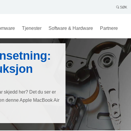
SØK
omware
Tjenester
Software & Hardware
Partnere
nnsetning:
uksjon
r skjedd her? Det du ser er
keren denne Apple MacBook Air