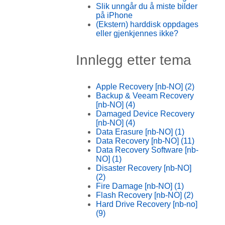
Slik unngår du å miste bilder
på iPhone
(Ekstern) harddisk oppdages
eller gjenkjennes ikke?
Innlegg etter tema
Apple Recovery [nb-NO]
(2)
Backup & Veeam Recovery
[nb-NO]
(4)
Damaged Device Recovery
[nb-NO]
(4)
Data Erasure [nb-NO]
(1)
Data Recovery [nb-NO]
(11)
Data Recovery Software [nb-
NO]
(1)
Disaster Recovery [nb-NO]
(2)
Fire Damage [nb-NO]
(1)
Flash Recovery [nb-NO]
(2)
Hard Drive Recovery [nb-no]
(9)