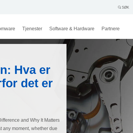
SØK
omware
Tjenester
Software & Hardware
Partnere
n: Hva er
for det er
ifference and Why It Matters
e at any moment, whether due