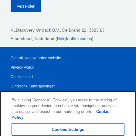
KLDiscovery Ontrack B.V.,
De Brand 22, 3823 LJ
Amersfoort, Nederland (
Bekijk alle locaties
)
Gebruiksvoorwaarden website
Privacy Policy
Cookiebeleid
Juridische Kennisgevingen
Transparency Report
By clicking “Accept All Cookies”, you agree to the storing of
Algemene Voorwaarden
cookies on your device to enhance site navigation, analyze
site usage, and assist in our marketing efforts.
Cookie
Authorised Partner Agreement
Policy
© 2026 KLDiscovery Ontrack - All Rights Reserved.
Cookies Settings