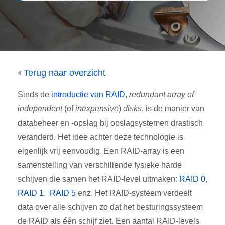
Terug naar overzicht
Sinds de
introductie van RAID
,
redundant array of
independent
(of
inexpensive
)
disks
, is de manier van
databeheer en -opslag bij opslagsystemen drastisch
veranderd. Het idee achter deze technologie is
eigenlijk vrij eenvoudig. Een RAID-array is een
samenstelling van verschillende fysieke harde
schijven die samen het RAID-level uitmaken:
RAID 0
,
RAID 1
,
RAID 5
enz. Het RAID-systeem verdeelt
data over alle schijven zo dat het besturingssysteem
de RAID als één schijf ziet. Een aantal RAID-levels