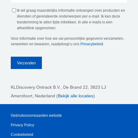
Ik wil graag maandelijks informatie ontvangen over producten en
diensten of gerelateerde onderwerpen per e-mail. Ik kan deze
toestemming te allen tijde intrekken. In alle e-mails is een
afmeldlink opgenomen.
Voor informatie over hoe we uw persoonlijke gegevens verzamelen,
verwerken en bewaren, raadpleegt u ons
Privacybeleid
.
KLDiscovery Ontrack B.V.,
De Brand 22, 3823 LJ
Amersfoort, Nederland (
Bekijk alle locaties
)
Gebruiksvoorwaarden website
Privacy Policy
Cookiebeleid