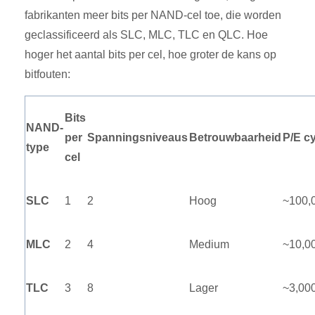
fabrikanten meer bits per NAND-cel toe, die worden
geclassificeerd als SLC, MLC, TLC en QLC. Hoe
hoger het aantal bits per cel, hoe groter de kans op
bitfouten:
Bits
NAND-
per
Spanningsniveaus
Betrouwbaarheid
P/E cy
type
cel
SLC
1
2
Hoog
~100,
MLC
2
4
Medium
~10,0
TLC
3
8
Lager
~3,00